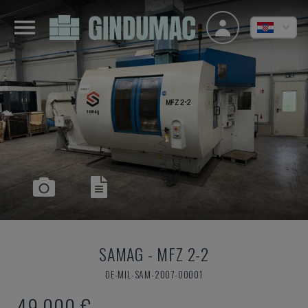
SAMAG
-
MFZ 2-2
DE-MIL-SAM-2007-00001
49.000 €