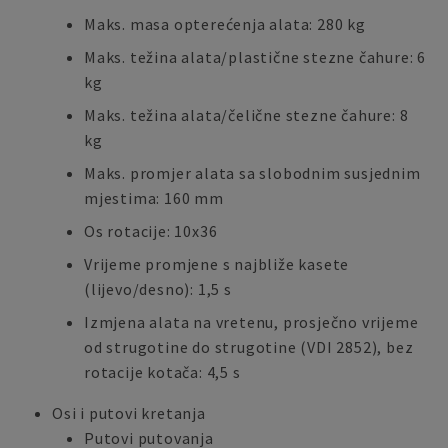
Maks. masa opterećenja alata: 280 kg
Maks. težina alata/plastične stezne čahure: 6
kg
Maks. težina alata/čelične stezne čahure: 8
kg
Maks. promjer alata sa slobodnim susjednim
mjestima: 160 mm
Os rotacije: 10x36
Vrijeme promjene s najbliže kasete
(lijevo/desno): 1,5 s
Izmjena alata na vretenu, prosječno vrijeme
od strugotine do strugotine (VDI 2852), bez
rotacije kotača: 4,5 s
Osi i putovi kretanja
Putovi putovanja