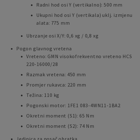
Radni hod osi Y (vertikalno): 500 mm
Ukupni hod osi Y (vertikala) uklj. izmjenu
alata: 775 mm
Ubrzanje osi X/Y: 0,6 xg / 0,8 xg
Pogon glavnog vretena
Vreteno: GMN visokofrekventno vreteno HCS
220-16000/28
Razmak vretena: 450 mm
Promjer rukavca: 220 mm
Težina: 110 kg
Pogonski motor: 1FE1 083-4WN11-1BA2
Okretni moment (S1): 65 Nm
Okretni moment (S2): 74 Nm
Jedinica za nosač obratka