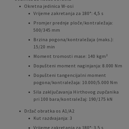
Okretna jedinica W-osi
Vrijeme zakretanja za 180°: 4,5 s
Promjer prednje ploče/kontraležaja:
500/345 mm
Brzina pogona/kontraležaja (maks.):
15/20 min
Moment tromosti mase: 140 kgm²
Dopušteni moment naginjanja: 8.000 Nm
Dopušteni tangencijalni moment
pogona/kontraležaja: 10.000/5.000 Nm
Sila zaključavanja Hirthovog zupčanika
pri 100 bara/kontraležaj: 190/175 kN
Držač obratka os A1/A2
Kut razdvajanja: 3
Vrijeme zakretanja za 180°: 3,5 s