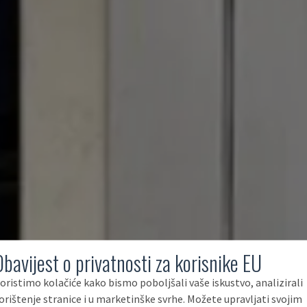
Obavijest o privatnosti za korisnike EU
oristimo kolačiće kako bismo poboljšali vaše iskustvo, analizirali
orištenje stranice i u marketinške svrhe. Možete upravljati svojim