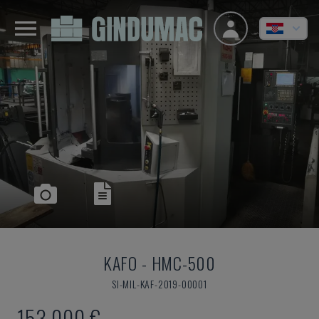
KAFO
-
HMC-500
SI-MIL-KAF-2019-00001
153.000 €