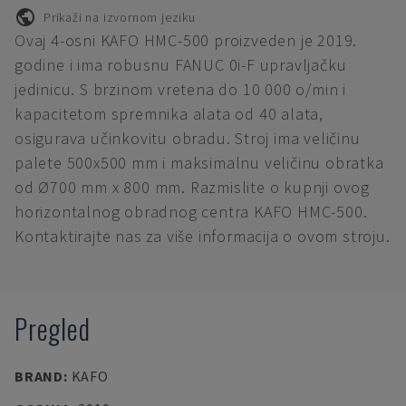
Prikaži na izvornom jeziku
Ovaj 4-osni KAFO HMC-500 proizveden je 2019.
godine i ima robusnu FANUC 0i-F upravljačku
jedinicu. S brzinom vretena do 10 000 o/min i
kapacitetom spremnika alata od 40 alata,
osigurava učinkovitu obradu. Stroj ima veličinu
palete 500x500 mm i maksimalnu veličinu obratka
od Ø700 mm x 800 mm. Razmislite o kupnji ovog
horizontalnog obradnog centra KAFO HMC-500.
Kontaktirajte nas za više informacija o ovom stroju.
Pregled
BRAND
:
KAFO