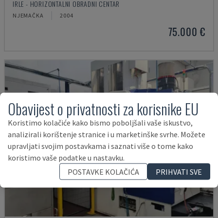
IRLE - HORIZONTALNI OBRADNI CENTAR
NJEMAČKA
2004
75.000 €
Obavijest o privatnosti za korisnike EU
Koristimo kolačiće kako bismo poboljšali vaše iskustvo,
analizirali korištenje stranice i u marketinške svrhe. Možete
upravljati svojim postavkama i saznati više o tome kako
koristimo vaše podatke u nastavku.
POSTAVKE KOLAČIĆA
PRIHVATI SVE