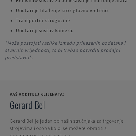
Renishaw sustav za podešavanje i nuliranje alata.
Unutarnje hlađenje kroz glavno vreteno.
Transporter strugotine
Unutarnji sustav kamera.
*Može postojati razlike između prikazanih podataka i
stvarnih vrijednosti, to bi trebao potvrditi prodajni
predstavnik.
VAŠ VODITELJ KLIJENATA:
Gerard Bel
Gerard Bel
je jedan od naših stručnjaka za trgovanje
strojevima i osoba kojoj se možete obratiti s
dodatnim pitanjima o stroju.