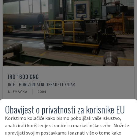
IRD 1600 CNC
IRLE - HORIZONTALNI OBRADNI CENTAR
NJEMAČKA
2004
75.000 €
Obavijest o privatnosti za korisnike EU
Koristimo kolačiće kako bismo poboljšali vaše iskustvo,
analizirali korištenje stranice i u marketinške svrhe. Možete
upravljati svojim postavkama i saznati više o tome kako