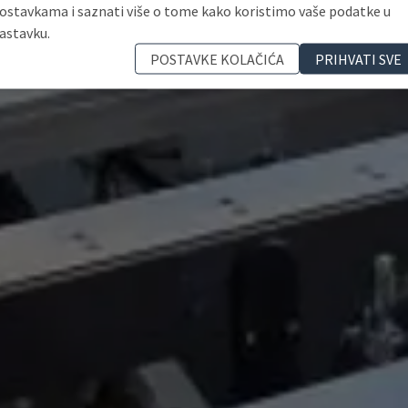
ostavkama i saznati više o tome kako koristimo vaše podatke u
astavku.
POSTAVKE KOLAČIĆA
PRIHVATI SVE