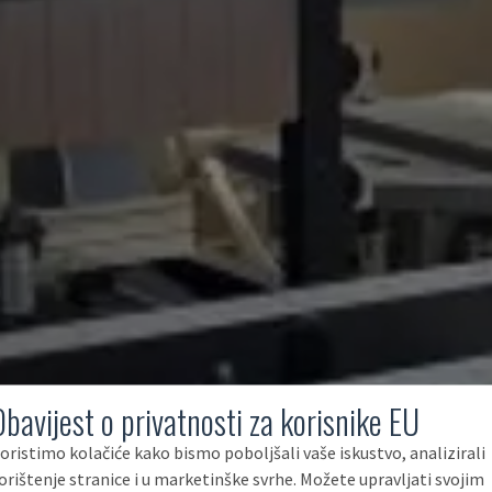
Obavijest o privatnosti za korisnike EU
oristimo kolačiće kako bismo poboljšali vaše iskustvo, analizirali
orištenje stranice i u marketinške svrhe. Možete upravljati svojim