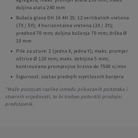
duljina alata 240 mm
Bušaća glava DH 16 4H 2S: 12 vertikalnih vretena
(7X / 5Y); 4 horizontalna vretena (2X / 2Y);
predhod 70 mm; duljina bušenja 70 mm; drška Ø
10 mm
Pile za utore: 2 (jedna X, jedna Y); maks. promjer
oštrice Ø 120 mm; maks. debljina 5 mm;
kontinuirano promjenjiva brzina do 7500 o/min
Sigurnost: sustav prednjih svjetlosnih barijera
*Može postojati razlike između prikazanih podataka i
stvarnih vrijednosti, to bi trebao potvrditi prodajni
predstavnik.