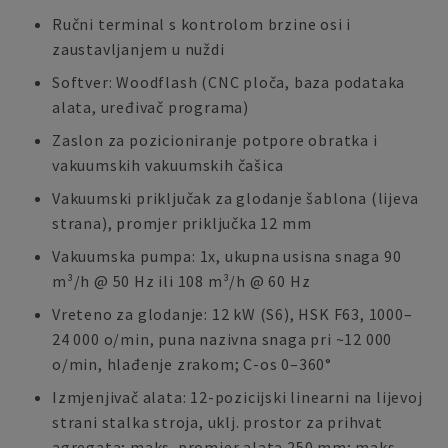
Ručni terminal s kontrolom brzine osi i
zaustavljanjem u nuždi
Softver: Woodflash (CNC ploča, baza podataka
alata, uređivač programa)
Zaslon za pozicioniranje potpore obratka i
vakuumskih vakuumskih čašica
Vakuumski priključak za glodanje šablona (lijeva
strana), promjer priključka 12 mm
Vakuumska pumpa: 1x, ukupna usisna snaga 90
m³/h @ 50 Hz ili 108 m³/h @ 60 Hz
Vreteno za glodanje: 12 kW (S6), HSK F63, 1000–
24 000 o/min, puna nazivna snaga pri ~12 000
o/min, hlađenje zrakom; C-os 0–360°
Izmjenjivač alata: 12-pozicijski linearni na lijevoj
strani stalka stroja, uklj. prostor za prihvat
agregata; maks. promjer alata 250 mm; maks.