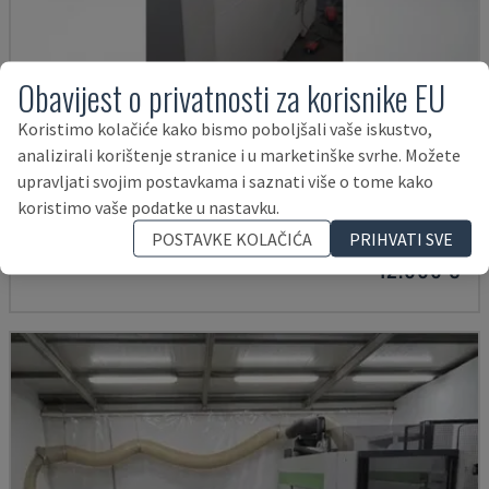
Obavijest o privatnosti za korisnike EU
Koristimo kolačiće kako bismo poboljšali vaše iskustvo,
analizirali korištenje stranice i u marketinške svrhe. Možete
POINT 2
upravljati svojim postavkama i saznati više o tome kako
VITAP - CNC OBRADNI CENTAR
koristimo vaše podatke u nastavku.
NJEMAČKA
2016
POSTAVKE KOLAČIĆA
PRIHVATI SVE
12.000 €