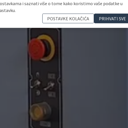
ostavkama i saznati više o tome kako koristimo vaše podatke u
astavku.
POSTAVKE KOLAČIĆA
PRIHVATI SVE