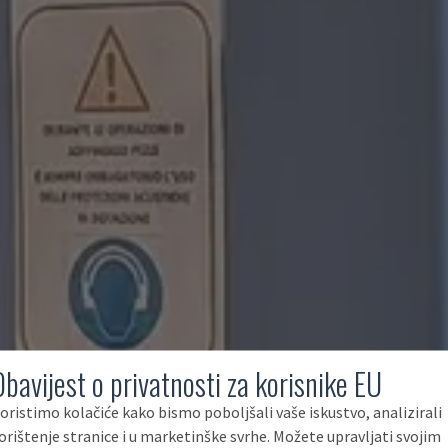
Obavijest o privatnosti za korisnike EU
oristimo kolačiće kako bismo poboljšali vaše iskustvo, analizirali
orištenje stranice i u marketinške svrhe. Možete upravljati svojim