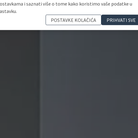
ostavkama i saznati više o tome kako koristimo vaše podatke u
astavku.
POSTAVKE KOLAČIĆA
PRIHVATI SVE