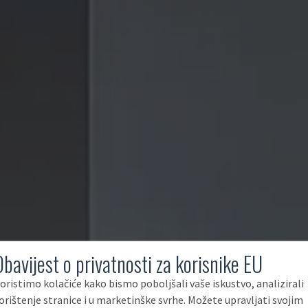
Obavijest o privatnosti za korisnike EU
oristimo kolačiće kako bismo poboljšali vaše iskustvo, analizirali
orištenje stranice i u marketinške svrhe. Možete upravljati svojim