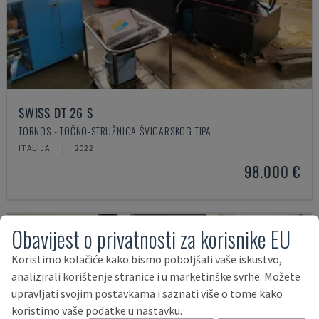
SWISS DT 26 S
TORNOS - TOČNO-STRUŽNICA ŠVICARSKOG TIPA
ITALIJA
2022
98.000 €
Obavijest o privatnosti za korisnike EU
Koristimo kolačiće kako bismo poboljšali vaše iskustvo,
analizirali korištenje stranice i u marketinške svrhe. Možete
upravljati svojim postavkama i saznati više o tome kako
koristimo vaše podatke u nastavku.