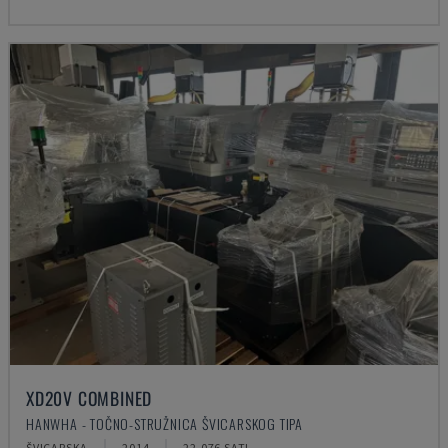
XD20V COMBINED
HANWHA - TOČNO-STRUŽNICA ŠVICARSKOG TIPA
ŠVICARSKA
2014
22.076 SATI