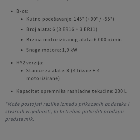
B-os:
Kutno podešavanje: 145° (+90° / -55°)
Broj alata: 6 (3 ER16 + 3 ER11)
Brzina motoriziranog alata: 6.000 o/min
Snaga motora: 1,9 kW
HY2 verzija:
Stanice za alate: 8 (4 fiksne + 4
motorizirane)
Kapacitet spremnika rashladne tekućine: 230 L
*Može postojati razlike između prikazanih podataka i
stvarnih vrijednosti, to bi trebao potvrditi prodajni
predstavnik.