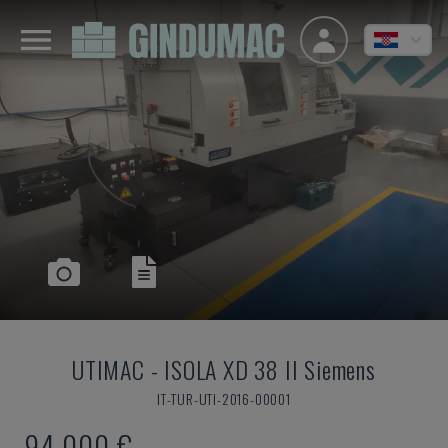
UTIMAC
-
ISOLA XD 38 II Siemens
IT-TUR-UTI-2016-00001
94.000 €