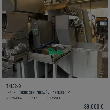
TNL32-9
TRAUB - TOČNO-STRUŽNICA ŠVICARSKOG TIPA
NJEMAČKA
2017
19.295 SATI
89.000 €