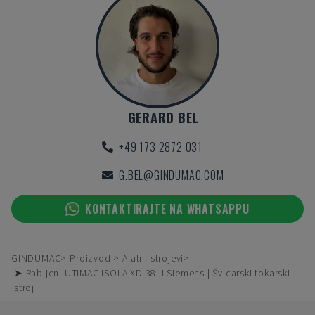
GERARD BEL
+49 173 2872 031
G.BEL@GINDUMAC.COM
KONTAKTIRAJTE NA WHATSAPPU
GINDUMAC
Proizvodi
Alatni strojevi
➤ Rabljeni UTIMAC ISOLA XD 38 II Siemens | Švicarski tokarski
stroj