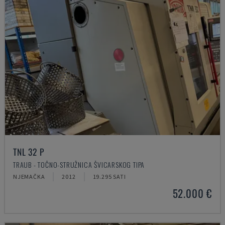
TNL 32 P
TRAUB - TOČNO-STRUŽNICA ŠVICARSKOG TIPA
NJEMAČKA
2012
19.295 SATI
52.000 €