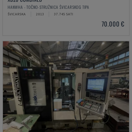
HANWHA - TOČNO-STRUŽNICA ŠVICARSKOG TIPA
ŠVICARSKA
2013
37.745 SATI
70.000 €