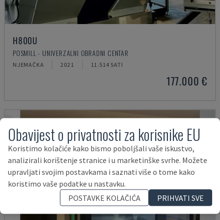
H800U
POSMILL - UNIVERZALNI OBRADNI CENTAR
NJEMAČKA
2021
11.514 SATI
177.000 €
Obavijest o privatnosti za korisnike EU
Koristimo kolačiće kako bismo poboljšali vaše iskustvo,
analizirali korištenje stranice i u marketinške svrhe. Možete
upravljati svojim postavkama i saznati više o tome kako
koristimo vaše podatke u nastavku.
POSTAVKE KOLAČIĆA
PRIHVATI SVE