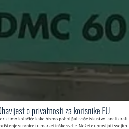
Obavijest o privatnosti za korisnike EU
oristimo kolačiće kako bismo poboljšali vaše iskustvo, analizirali
orištenje stranice i u marketinške svrhe. Možete upravljati svojim