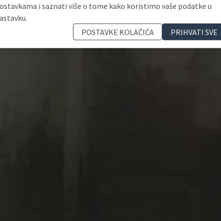
ostavkama i saznati više o tome kako koristimo vaše podatke u
astavku.
POSTAVKE KOLAČIĆA
PRIHVATI SVE