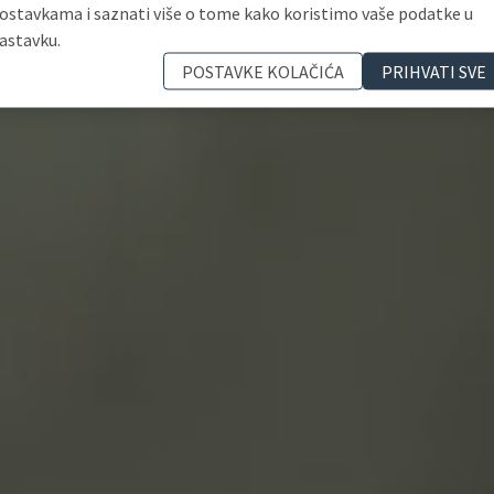
ostavkama i saznati više o tome kako koristimo vaše podatke u
astavku.
POSTAVKE KOLAČIĆA
PRIHVATI SVE