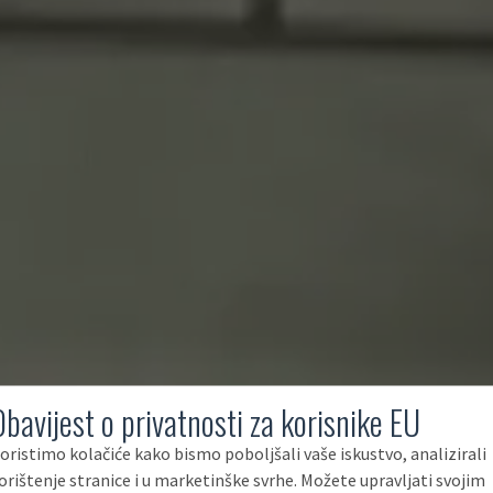
Obavijest o privatnosti za korisnike EU
oristimo kolačiće kako bismo poboljšali vaše iskustvo, analizirali
orištenje stranice i u marketinške svrhe. Možete upravljati svojim