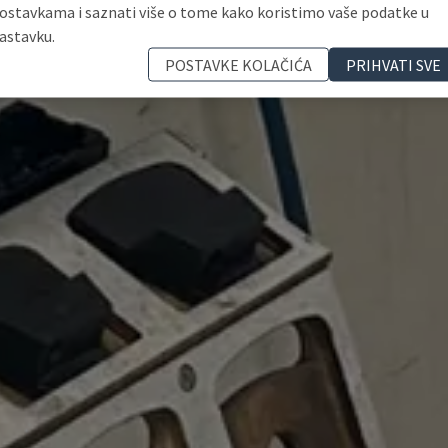
ostavkama i saznati više o tome kako koristimo vaše podatke u
astavku.
POSTAVKE KOLAČIĆA
PRIHVATI SVE