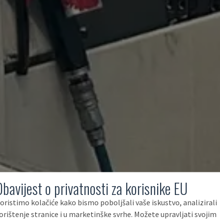
Obavijest o privatnosti za korisnike EU
oristimo kolačiće kako bismo poboljšali vaše iskustvo, analizirali
orištenje stranice i u marketinške svrhe. Možete upravljati svojim