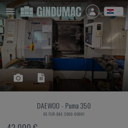
DAEWOO
-
Puma 350
DE-TUR-DAE-2000-00001
42.000 €