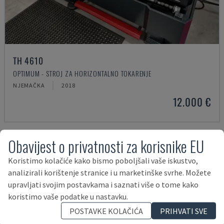
TH 4610
OPTIMUM - STROJ ZA HORIZONTALNO TOKARENJE
NJEMAČKA
2018
12.000 €
Obavijest o privatnosti za korisnike EU
Koristimo kolačiće kako bismo poboljšali vaše iskustvo,
analizirali korištenje stranice i u marketinške svrhe. Možete
upravljati svojim postavkama i saznati više o tome kako
koristimo vaše podatke u nastavku.
POSTAVKE KOLAČIĆA
PRIHVATI SVE