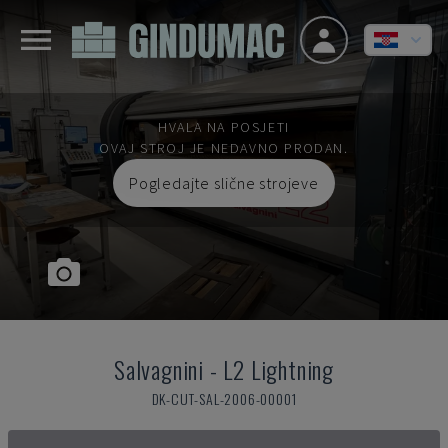
HVALA NA POSJETI
OVAJ STROJ JE NEDAVNO PRODAN.
Pogledajte slične strojeve
Salvagnini
-
L2 Lightning
DK-CUT-SAL-2006-00001