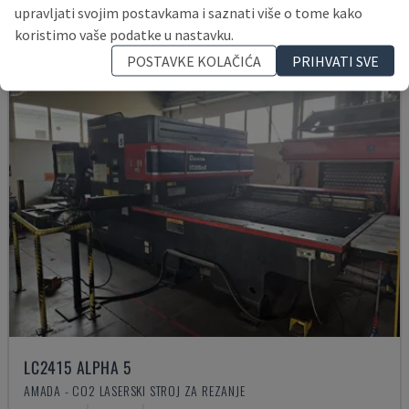
upravljati svojim postavkama i saznati više o tome kako
koristimo vaše podatke u nastavku.
POSTAVKE KOLAČIĆA
PRIHVATI SVE
LC2415 ALPHA 5
AMADA - CO2 LASERSKI STROJ ZA REZANJE