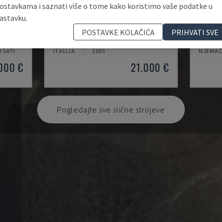
ostavkama i saznati više o tome kako koristimo vaše podatke u
astavku.
MYNX 550
X-MIL
POSTAVKE KOLAČIĆA
PRIHVATI SVE
CENTAR
DAEWOO - VERTIKALNI OBRADNI CENTAR
KNUTH -
0 SATI
ITALIJA
2003
NJEMA
000 €
21.000 €
Pogledajte sve slične strojeve