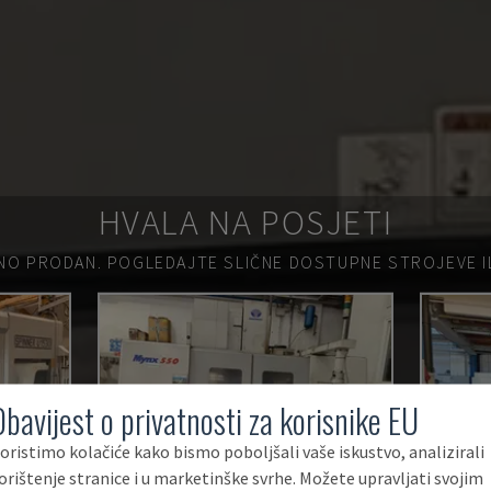
HVALA NA POSJETI
NO PRODAN.
POGLEDAJTE SLIČNE DOSTUPNE STROJEVE ILI
Obavijest o privatnosti za korisnike EU
oristimo kolačiće kako bismo poboljšali vaše iskustvo, analizirali
orištenje stranice i u marketinške svrhe. Možete upravljati svojim