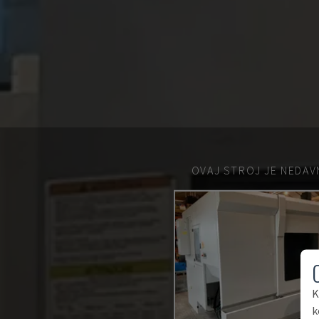
OVAJ STROJ JE NEDAV
K
k