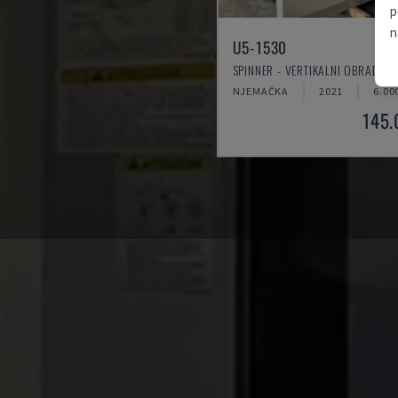
p
n
U5-1530
SPINNER - VERTIKALNI OBRADNI 
NJEMAČKA
2021
6.00
145.