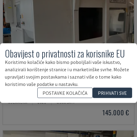
Obavijest o privatnosti za korisnike EU
Koristimo kolačiće kako bismo poboljšali vaše iskustvo,
analizirali korištenje stranice i u marketinške svrhe. Možete
upravljati svojim postavkama i saznati više o tome kako
koristimo vaše podatke u nastavku.
U5-1530
POSTAVKE KOLAČIĆA
PRIHVATI SVE
SPINNER - VERTIKALNI OBRADNI CENTAR
NJEMAČKA
2021
6.000 SATI
145.000 €