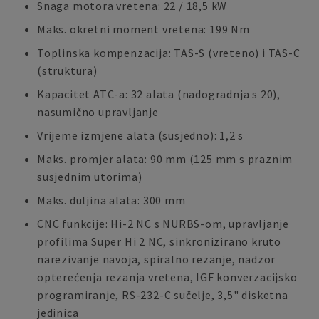
Snaga motora vretena: 22 / 18,5 kW
Maks. okretni moment vretena: 199 Nm
Toplinska kompenzacija: TAS-S (vreteno) i TAS-C
(struktura)
Kapacitet ATC-a: 32 alata (nadogradnja s 20),
nasumično upravljanje
Vrijeme izmjene alata (susjedno): 1,2 s
Maks. promjer alata: 90 mm (125 mm s praznim
susjednim utorima)
Maks. duljina alata: 300 mm
CNC funkcije: Hi-2 NC s NURBS-om, upravljanje
profilima Super Hi 2 NC, sinkronizirano kruto
narezivanje navoja, spiralno rezanje, nadzor
opterećenja rezanja vretena, IGF konverzacijsko
programiranje, RS-232-C sučelje, 3,5" disketna
jedinica