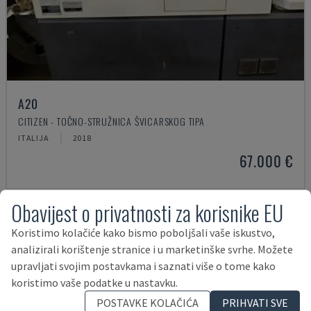
A20
CITIZEN - TOČNO-STRUŽNICA ŠVICARSKOG TIPA
ITALIJA
2018
67.000 €
Obavijest o privatnosti za korisnike EU
Koristimo kolačiće kako bismo poboljšali vaše iskustvo,
analizirali korištenje stranice i u marketinške svrhe. Možete
upravljati svojim postavkama i saznati više o tome kako
koristimo vaše podatke u nastavku.
POSTAVKE KOLAČIĆA
PRIHVATI SVE