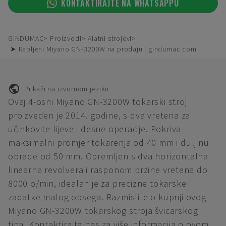
KONTAKTIRAJTE NA WHATSAPPU
GINDUMAC
Proizvodi
Alatni strojevi
➤ Rabljeni Miyano GN-3200W na prodaju | gindumac.com
Prikaži na izvornom jeziku
Ovaj 4-osni Miyano GN-3200W tokarski stroj
proizveden je 2014. godine, s dva vretena za
učinkovite lijeve i desne operacije. Pokriva
maksimalni promjer tokarenja od 40 mm i duljinu
obrade od 50 mm. Opremljen s dva horizontalna
linearna revolvera i rasponom brzine vretena do
8000 o/min, idealan je za precizne tokarske
zadatke malog opsega. Razmislite o kupnji ovog
Miyano GN-3200W tokarskog stroja švicarskog
tipa. Kontaktirajte nas za više informacija o ovom