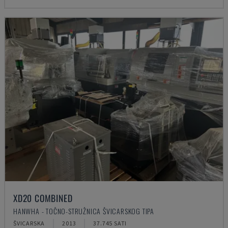
XD20 COMBINED
HANWHA - TOČNO-STRUŽNICA ŠVICARSKOG TIPA
ŠVICARSKA
2013
37.745 SATI