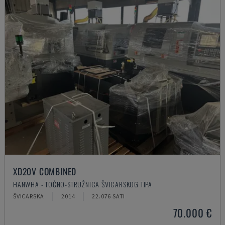
XD20V COMBINED
HANWHA - TOČNO-STRUŽNICA ŠVICARSKOG TIPA
ŠVICARSKA
2014
22.076 SATI
70.000 €