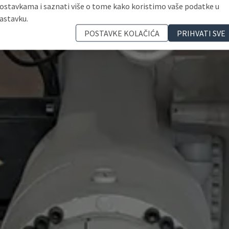
ostavkama i saznati više o tome kako koristimo vaše podatke u
astavku.
POSTAVKE KOLAČIĆA
PRIHVATI SVE