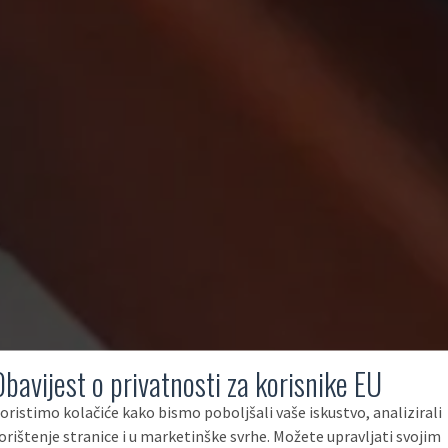
Obavijest o privatnosti za korisnike EU
oristimo kolačiće kako bismo poboljšali vaše iskustvo, analizirali
orištenje stranice i u marketinške svrhe. Možete upravljati svojim