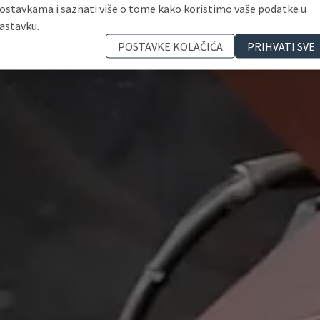
ostavkama i saznati više o tome kako koristimo vaše podatke u
astavku.
POSTAVKE KOLAČIĆA
PRIHVATI SVE