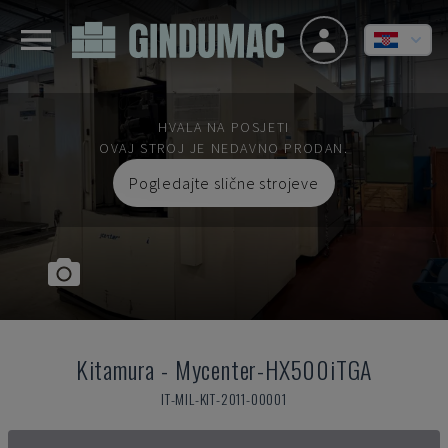
HVALA NA POSJETI
OVAJ STROJ JE NEDAVNO PRODAN.
Pogledajte slične strojeve
Kitamura
-
Mycenter-HX500iTGA
IT-MIL-KIT-2011-00001