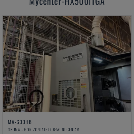
Mycenter-HX500iTGA
MA-600HB
OKUMA - HORIZONTALNI OBRADNI CENTAR