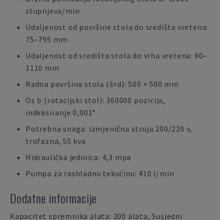
stupnjeva/min
Udaljenost od površine stola do središta vretena:
75–795 mm
Udaljenost od središta stola do vrha vretena: 90–
1110 mm
Radna površina stola (š×d): 500 × 500 mm
Os b (rotacijski stol): 360000 pozicija,
indeksiranje 0,001°
Potrebna snaga: izmjenična struja 200/220 v,
trofazna, 55 kva
Hidraulička jedinica: 4,3 mpa
Pumpa za rashladnu tekućinu: 410 l/min
Dodatne informacije
Kapacitet spremnika alata: 200 alata, Susjedni