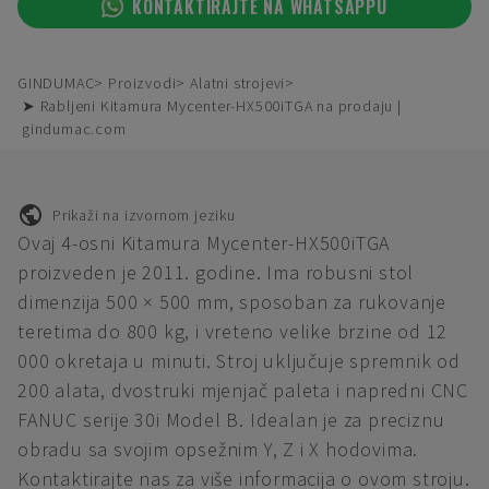
KONTAKTIRAJTE NA WHATSAPPU
GINDUMAC
Proizvodi
Alatni strojevi
➤ Rabljeni Kitamura Mycenter-HX500iTGA na prodaju |
gindumac.com
Prikaži na izvornom jeziku
Ovaj 4-osni Kitamura Mycenter-HX500iTGA
proizveden je 2011. godine. Ima robusni stol
dimenzija 500 × 500 mm, sposoban za rukovanje
teretima do 800 kg, i vreteno velike brzine od 12
000 okretaja u minuti. Stroj uključuje spremnik od
200 alata, dvostruki mjenjač paleta i napredni CNC
FANUC serije 30i Model B. Idealan je za preciznu
obradu sa svojim opsežnim Y, Z i X hodovima.
Kontaktirajte nas za više informacija o ovom stroju.