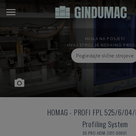
HVALA NA POSJETI
OVAJ STROJ JE NEDAVNO PROD
Pogledajte slične strojeve
HOMAG
-
PROFI FPL 525/6/04
Profiling System
DE-PRO-HOM-2011-00001