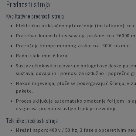
Prednosti stroja
Kvalitativne prednosti stroja
Električno priključno opterećenje (instalirano): cca.
Potreban kapacitet usisavanja prašine: cca. 36000 m
Potrošnja komprimiranog zraka: cca. 3000 nl/min
Radni tlak: min. 6 bara
Sustav učinkovito utovaruje polugotove daske put
sustava, odvaja ih i prenosi za uzdužno i poprečno g
Nakon mljevenja, ploče se podvrgavaju čišćenju, viz
pakete.
Proces uključuje automatsko omatanje folijom i slag
osigurava pojednostavljen tijek proizvodnje.
Tehničke prednosti stroja
Mrežni napon: 400 v / 50 hz, 3 faze s opteretivim n