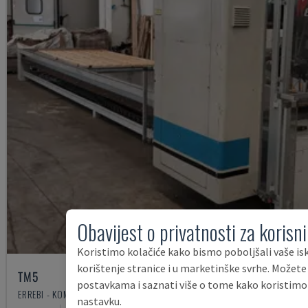
Obavijest o privatnosti za korisn
Koristimo kolačiće kako bismo poboljšali vaše isk
korištenje stranice i u marketinške svrhe. Možete
TM5
postavkama i saznati više o tome kako koristimo
ERREBI - KOMPLETNA PROIZVODNA LINIJA (DRVO)
nastavku.