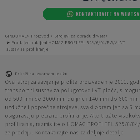
KONTAKTIRAJTE NA WHATS
GINDUMAC
Proizvodi
Strojevi za obradu drveta
➤ Prodajem rabljeni HOMAG PROFI FPL 525/6/04/PW/V LVT
sustav za profiliranje
Prikaži na izvornom jeziku
Ovaj stroj za savijanje profila proizveden je 2011. go
transportni sustav za polugotove LVT ploče, s mog
od 500 mm do 2000 mm duljine i 140 mm do 600 mm ši
uzdužne i poprečne strojeve, svaki opremljen sa 6 mo
osiguravaju precizno profiliranje. Ako tražite visoko
profiliranja, razmislite o HOMAG PROFI FPL 525/6/04
za prodaju. Kontaktirajte nas za daljnje detalje.