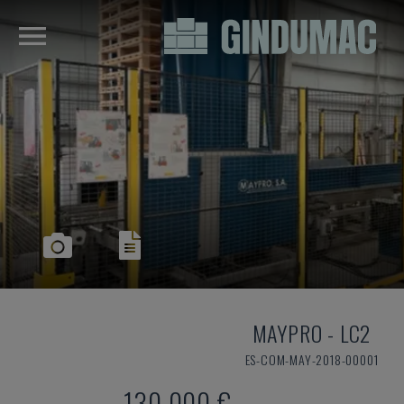
MAYPRO
-
LC2
ES-COM-MAY-2018-00001
130.000 €