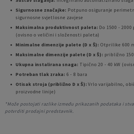
Sustav slaganja:
Integrirano automatizirano slagan
Sigurnosne značajke:
Potpuno osiguranje perimetra
sigurnosne svjetlosne zavjese
Maksimalna produktivnost paleta:
Do 1500 - 2000 
(ovisno o veličini i složenosti paleta)
Minimalne dimenzije palete (D x Š):
Otprilike 600
Maksimalne dimenzije palete (D x Š):
približno 15
Ukupna instalirana snaga:
Tipično 20 - 40 kW (ovis
Potreban tlak zraka:
6 - 8 bara
Otisak stroja (približno D x Š):
Vrlo varijabilno, ob
proizvodne linije)
*Može postojati razlike između prikazanih podataka i stvar
potvrditi prodajni predstavnik.