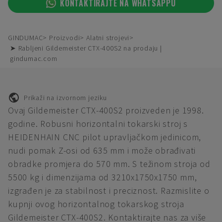
KONTAKTIRAJTE NA WHATSAPPU
GINDUMAC
Proizvodi
Alatni strojevi
➤ Rabljeni Gildemeister CTX-400S2 na prodaju |
gindumac.com
Prikaži na izvornom jeziku
Ovaj Gildemeister CTX-400S2 proizveden je 1998.
godine. Robusni horizontalni tokarski stroj s
HEIDENHAIN CNC pilot upravljačkom jedinicom,
nudi pomak Z-osi od 635 mm i može obrađivati
obradke promjera do 570 mm. S težinom stroja od
5500 kg i dimenzijama od 3210x1750x1750 mm,
izgrađen je za stabilnost i preciznost. Razmislite o
kupnji ovog horizontalnog tokarskog stroja
Gildemeister CTX-400S2. Kontaktirajte nas za više