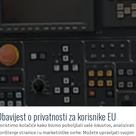
Obavijest o privatnosti za korisnike EU
oristimo kolačiće kako bismo poboljšali vaše iskustvo, analizirali
orištenje stranice i u marketinške svrhe. Možete upravljati svojim