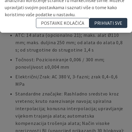
analizirali korištenje stranice i u marketinške svrhe. Možete
P30T-1
upravljati svojim postavkama i saznati više o tome kako
Brzine pomicanja: Brzo pomicanje (X/Y/Z) 50 / 50
koristimo vaše podatke u nastavku.
/ 56 m/min; rezanje 1–30 m/min; ubrzanje (X/Y/Z)
POSTAVKE KOLAČIĆA
PRIHVATI SVE
2 / 1,3 / 2,2 G
ATC: 14 alata (opcionalno 21); maks. alat Ø110
mm; maks. duljina 250 mm; od alata do alata 0,8
s; od strugotine do strugotine 1,4 s
Točnost: Pozicioniranje 0,006 / 300 mm;
ponovljivost ±0,004 mm
Električni/Zrak: AC 380 V, 3-fazni; zrak 0,4–0,6
MPa
Standardne značajke: Rashladno sredstvo kroz
vreteno; kruto narezivanje navoja; spiralna
interpolacija; konusna interpolacija; upravljanje
vijekom trajanja alata; automatska
kompenzacija trošenja alata; Način visoke
preciznosti BI (unaprijed prikazanih 30 blokova);