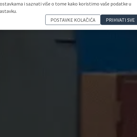
ostavkama i saznati više o tome kako koristimo vaše podatke u
astavku.
POSTAVKE KOLAČIĆA
PRIHVATI SVE