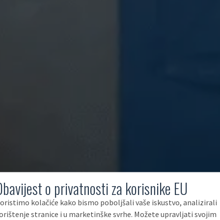
Obavijest o privatnosti za korisnike EU
oristimo kolačiće kako bismo poboljšali vaše iskustvo, analizirali
orištenje stranice i u marketinške svrhe. Možete upravljati svojim