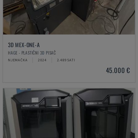
3D MEX-ONE-A
HAGE - PLASTIČNI 3D PISAČ
NJEMAČKA
2024
2.489 SATI
45.000 €