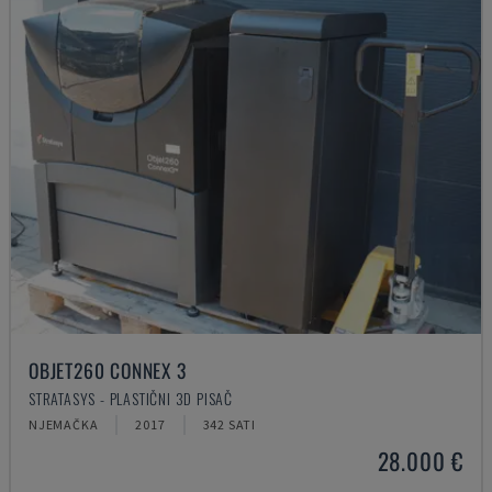
OBJET260 CONNEX 3
STRATASYS - PLASTIČNI 3D PISAČ
NJEMAČKA
2017
342 SATI
28.000 €