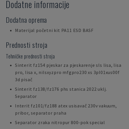
Dodatne informacije
Dodatna oprema
Materijal početni kit PA11 ESD BASF
Prednosti stroja
Tehničke prednosti stroja
Sinterit fz154 pjeskar za pjeskarenje sls lisa, lisa
pro, lisa x, nilsxyzpro mfgpro230 xs 3pl01xus00f
3d pisač
Sinterit fz138/fz176 phs stanica 2022 uklj.
Separator
Interit fz101/fz188 atex usisavač 230v vakuum,
pribor, separator praha
Separator zraka nitropur 800-pok special