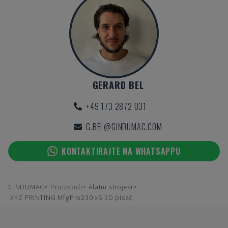
GERARD BEL
+49 173 2872 031
G.BEL@GINDUMAC.COM
KONTAKTIRAJTE NA WHATSAPPU
GINDUMAC
Proizvodi
Alatni strojevi
XYZ PRINTING MfgPro230 xS 3D pisač