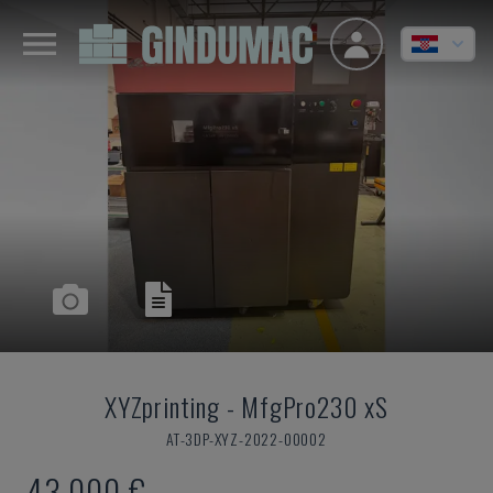
XYZprinting
-
MfgPro230 xS
AT-3DP-XYZ-2022-00002
43.000 €