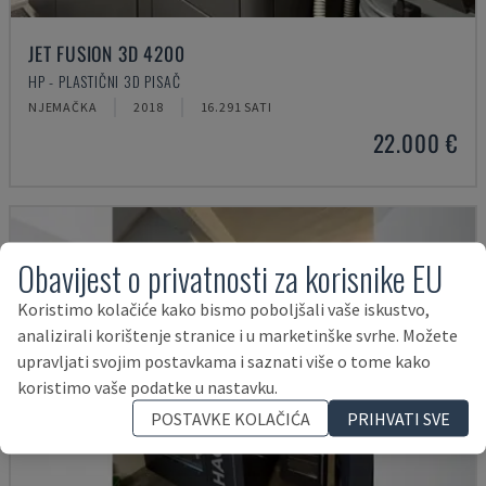
JET FUSION 3D 4200
HP - PLASTIČNI 3D PISAČ
NJEMAČKA
2018
16.291 SATI
22.000 €
Obavijest o privatnosti za korisnike EU
Koristimo kolačiće kako bismo poboljšali vaše iskustvo,
analizirali korištenje stranice i u marketinške svrhe. Možete
upravljati svojim postavkama i saznati više o tome kako
koristimo vaše podatke u nastavku.
POSTAVKE KOLAČIĆA
PRIHVATI SVE