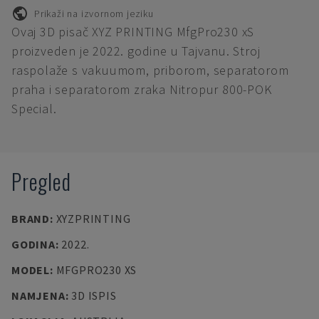
Prikaži na izvornom jeziku
Ovaj 3D pisač XYZ PRINTING MfgPro230 xS
proizveden je 2022. godine u Tajvanu. Stroj
raspolaže s vakuumom, priborom, separatorom
praha i separatorom zraka Nitropur 800-POK
Special.
Pregled
BRAND
:
XYZPRINTING
GODINA
:
2022.
MODEL
:
MFGPRO230 XS
NAMJENA
:
3D ISPIS