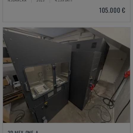
NJEMAČKA
2023
4.159 SATI
105.000 €
3D MEX-ONE-A