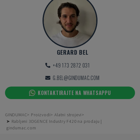
GERARD BEL
+49 173 2872 031
G.BEL@GINDUMAC.COM
KONTAKTIRAJTE NA WHATSAPPU
GINDUMAC
Proizvodi
Alatni strojevi
➤ Rabljeni 3DGENCE Industry F420 na prodaju |
gindumac.com