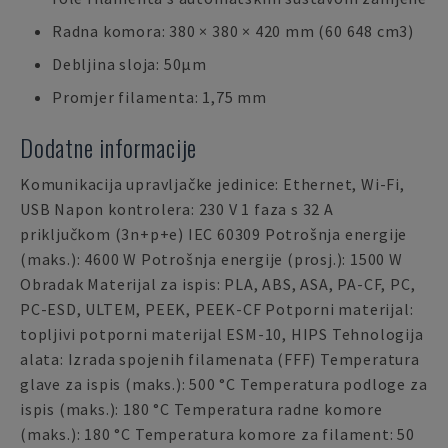
Radna komora: 380 × 380 × 420 mm (60 648 cm3)
Debljina sloja: 50µm
Promjer filamenta: 1,75 mm
Dodatne informacije
Komunikacija upravljačke jedinice: Ethernet, Wi-Fi,
USB Napon kontrolera: 230 V 1 faza s 32 A
priključkom (3n+p+e) IEC 60309 Potrošnja energije
(maks.): 4600 W Potrošnja energije (prosj.): 1500 W
Obradak Materijal za ispis: PLA, ABS, ASA, PA-CF, PC,
PC-ESD, ULTEM, PEEK, PEEK-CF Potporni materijal:
topljivi potporni materijal ESM-10, HIPS Tehnologija
alata: Izrada spojenih filamenata (FFF) Temperatura
glave za ispis (maks.): 500 °C Temperatura podloge za
ispis (maks.): 180 °C Temperatura radne komore
(maks.): 180 °C Temperatura komore za filament: 50