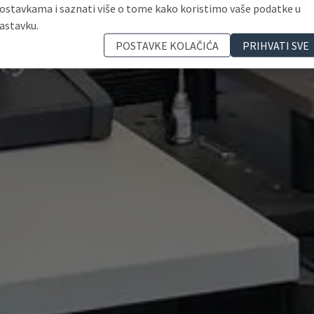
ostavkama i saznati više o tome kako koristimo vaše podatke u
astavku.
POSTAVKE KOLAČIĆA
PRIHVATI SVE