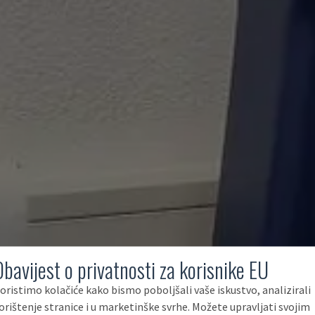
Obavijest o privatnosti za korisnike EU
oristimo kolačiće kako bismo poboljšali vaše iskustvo, analizirali
orištenje stranice i u marketinške svrhe. Možete upravljati svojim