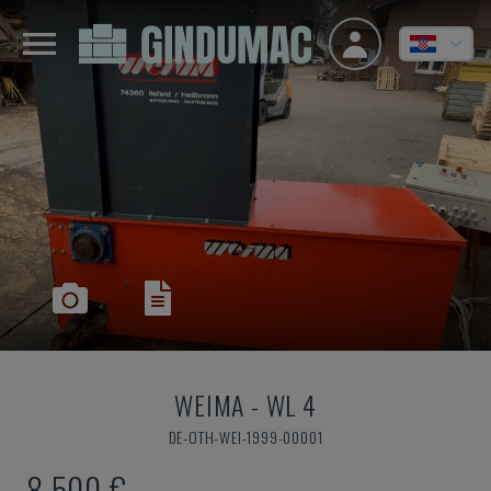
WEIMA
-
WL 4
DE-OTH-WEI-1999-00001
8.500 €