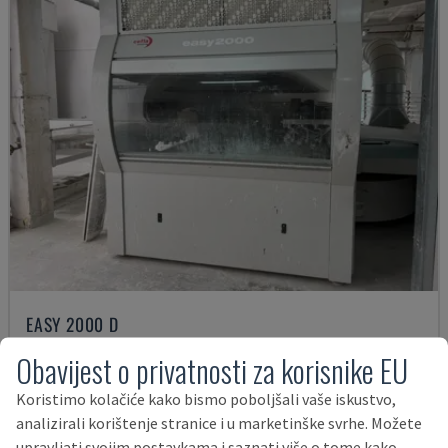
EASY 2000 D
CEFLA - OSTALI (DRVO)
Obavijest o privatnosti za korisnike EU
POLJSKA
2009
Koristimo kolačiće kako bismo poboljšali vaše iskustvo,
57.000 €
analizirali korištenje stranice i u marketinške svrhe. Možete
upravljati svojim postavkama i saznati više o tome kako