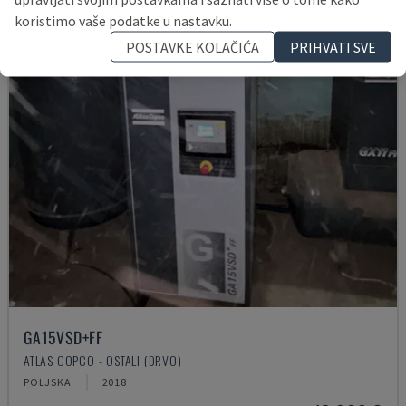
koristimo vaše podatke u nastavku.
POSTAVKE KOLAČIĆA
PRIHVATI SVE
GA15VSD+FF
ATLAS COPCO - OSTALI (DRVO)
POLJSKA
2018