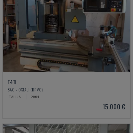
T4TL
SAC - OSTALI (DRVO)
ITALIJA
2004
15.000 €