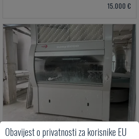
15.000 €
Obavijest o privatnosti za korisnike EU
EASY 2000 D