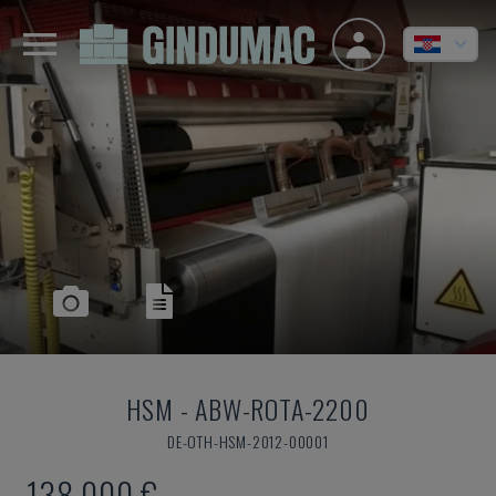
HSM
-
ABW-ROTA-2200
DE-OTH-HSM-2012-00001
138.000 €