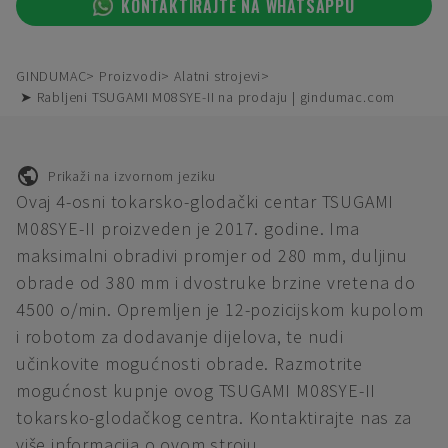
KONTAKTIRAJTE NA WHATSAPPU
GINDUMAC
Proizvodi
Alatni strojevi
➤ Rabljeni TSUGAMI M08SYE-II na prodaju | gindumac.com
Prikaži na izvornom jeziku
Ovaj 4-osni tokarsko-glodački centar TSUGAMI
M08SYE-II proizveden je 2017. godine. Ima
maksimalni obradivi promjer od 280 mm, duljinu
obrade od 380 mm i dvostruke brzine vretena do
4500 o/min. Opremljen je 12-pozicijskom kupolom
i robotom za dodavanje dijelova, te nudi
učinkovite mogućnosti obrade. Razmotrite
mogućnost kupnje ovog TSUGAMI M08SYE-II
tokarsko-glodačkog centra. Kontaktirajte nas za
više informacija o ovom stroju.