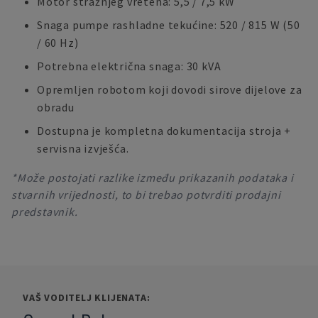
Motor stražnjeg vretena: 5,5 / 7,5 kW
Snaga pumpe rashladne tekućine: 520 / 815 W (50
/ 60 Hz)
Potrebna električna snaga: 30 kVA
Opremljen robotom koji dovodi sirove dijelove za
obradu
Dostupna je kompletna dokumentacija stroja +
servisna izvješća.
*Može postojati razlike između prikazanih podataka i
stvarnih vrijednosti, to bi trebao potvrditi prodajni
predstavnik.
VAŠ VODITELJ KLIJENATA: