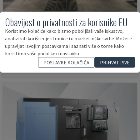
Obavijest o privatnosti za korisnike EU
Koristimo kolačiće kako bismo poboljšali vaše iskustvo,
G250
analizirali korištenje stranice i u marketinške svrhe. Možete
upravljati svojim postavkama i saznati više o tome kako
INDEX - TURN-MILL CENTAR
koristimo vaše podatke u nastavku.
NJEMAČKA
2004
POSTAVKE KOLAČIĆA
PRIHVATI SVE
38.000 €