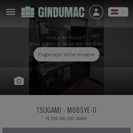
HVALA NA POSJETI
OVAJ STROJ JE NEDAVNO PRODAN.
Pogledajte slične strojeve
TSUGAMI
-
M08SYE-II
PL-TUR-TSU-2017-00001