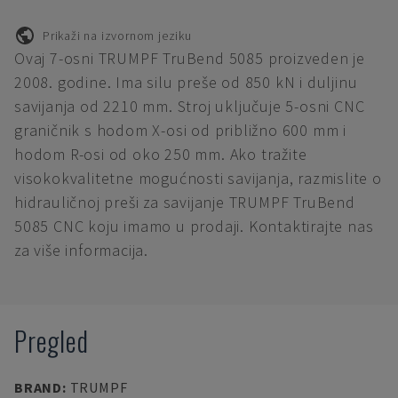
Prikaži na izvornom jeziku
Ovaj 7-osni TRUMPF TruBend 5085 proizveden je
2008. godine. Ima silu preše od 850 kN i duljinu
savijanja od 2210 mm. Stroj uključuje 5-osni CNC
graničnik s hodom X-osi od približno 600 mm i
hodom R-osi od oko 250 mm. Ako tražite
visokokvalitetne mogućnosti savijanja, razmislite o
hidrauličnoj preši za savijanje TRUMPF TruBend
5085 CNC koju imamo u prodaji. Kontaktirajte nas
za više informacija.
Pregled
BRAND
:
TRUMPF