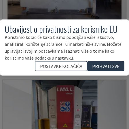
Obavijest o privatnosti za korisnike EU
Koristimo kolačiće kako bismo poboljšali vaše iskustvo,
E3A 100/33
analizirali korištenje stranice i u marketinške svrhe. Možete
IMAL - PRITISNITE KOČNICU
upravljati svojim postavkama i saznati više o tome kako
ITALIJA
1997
koristimo vaše podatke u nastavku.
17.000 €
POSTAVKE KOLAČIĆA
PRIHVATI SVE