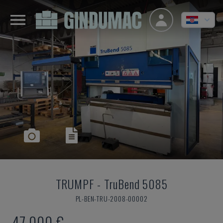
TRUMPF
-
TruBend 5085
PL-BEN-TRU-2008-00002
47.000 €