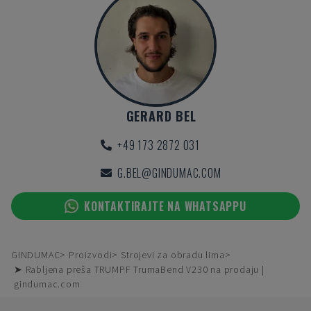
GERARD BEL
+49 173 2872 031
G.BEL@GINDUMAC.COM
KONTAKTIRAJTE NA WHATSAPPU
GINDUMAC
Proizvodi
Strojevi za obradu lima
➤ Rabljena preša TRUMPF TrumaBend V230 na prodaju |
gindumac.com