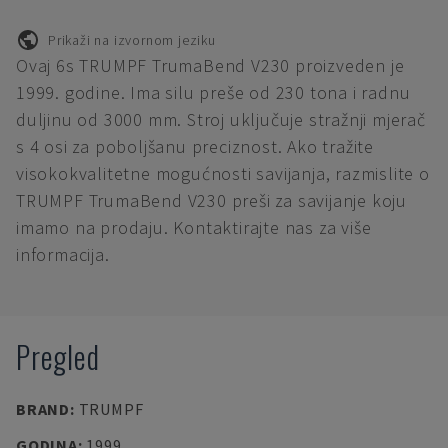
Prikaži na izvornom jeziku
Ovaj 6s TRUMPF TrumaBend V230 proizveden je
1999. godine. Ima silu preše od 230 tona i radnu
duljinu od 3000 mm. Stroj uključuje stražnji mjerač
s 4 osi za poboljšanu preciznost. Ako tražite
visokokvalitetne mogućnosti savijanja, razmislite o
TRUMPF TrumaBend V230 preši za savijanje koju
imamo na prodaju. Kontaktirajte nas za više
informacija.
Pregled
BRAND
:
TRUMPF
GODINA
:
1999.