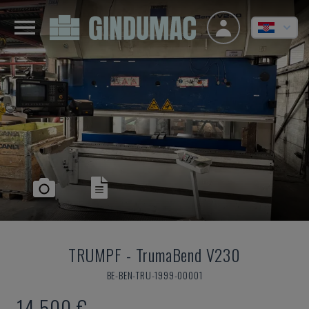
TRUMPF
-
TrumaBend V230
BE-BEN-TRU-1999-00001
14.500 €