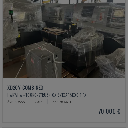
XD20V COMBINED
HANWHA - TOČNO-STRUŽNICA ŠVICARSKOG TIPA
ŠVICARSKA
2014
22.076 SATI
70.000 €