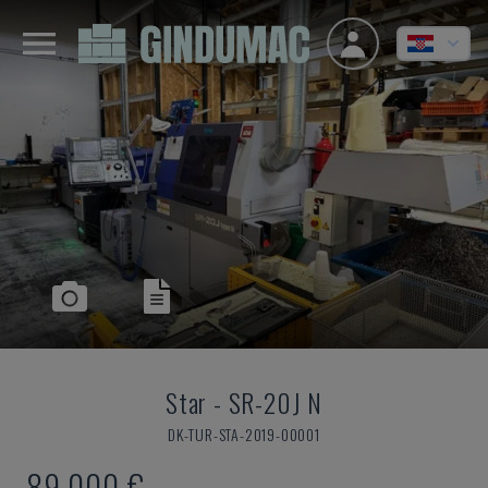
Star
-
SR-20J N
DK-TUR-STA-2019-00001
89.000 €