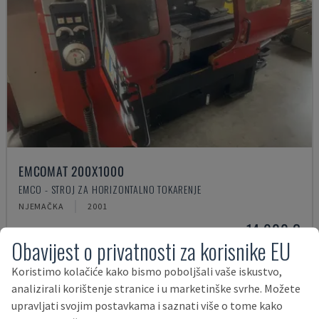
EMCOMAT 200X1000
EMCO - STROJ ZA HORIZONTALNO TOKARENJE
NJEMAČKA
2001
14.000 €
Obavijest o privatnosti za korisnike EU
Koristimo kolačiće kako bismo poboljšali vaše iskustvo,
analizirali korištenje stranice i u marketinške svrhe. Možete
upravljati svojim postavkama i saznati više o tome kako