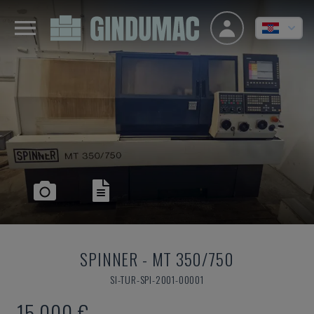
SPINNER
-
MT 350/750
SI-TUR-SPI-2001-00001
15.000 €