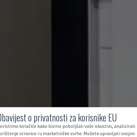
Obavijest o privatnosti za korisnike EU
oristimo kolačiće kako bismo poboljšali vaše iskustvo, analizirali
orištenje stranice i u marketinške svrhe. Možete upravljati svojim