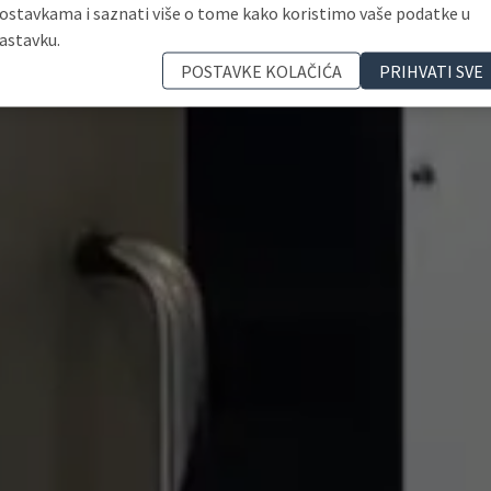
ostavkama i saznati više o tome kako koristimo vaše podatke u
astavku.
POSTAVKE KOLAČIĆA
PRIHVATI SVE