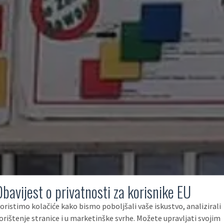
Obavijest o privatnosti za korisnike EU
oristimo kolačiće kako bismo poboljšali vaše iskustvo, analizirali
orištenje stranice i u marketinške svrhe. Možete upravljati svojim