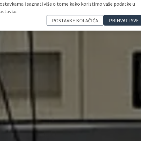
ostavkama i saznati više o tome kako koristimo vaše podatke u
astavku.
POSTAVKE KOLAČIĆA
PRIHVATI SVE