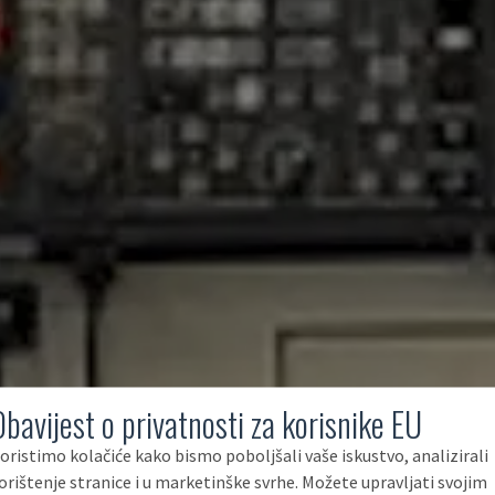
Obavijest o privatnosti za korisnike EU
oristimo kolačiće kako bismo poboljšali vaše iskustvo, analizirali
orištenje stranice i u marketinške svrhe. Možete upravljati svojim