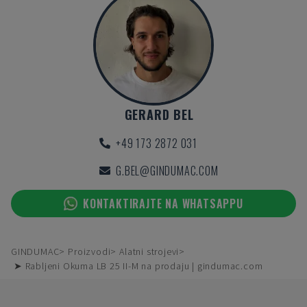
GERARD BEL
+49 173 2872 031
G.BEL@GINDUMAC.COM
KONTAKTIRAJTE NA WHATSAPPU
GINDUMAC
Proizvodi
Alatni strojevi
➤ Rabljeni Okuma LB 25 II-M na prodaju | gindumac.com