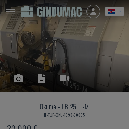
Okuma
-
LB 25 II-M
IT-TUR-OKU-1998-00005
32.000 €