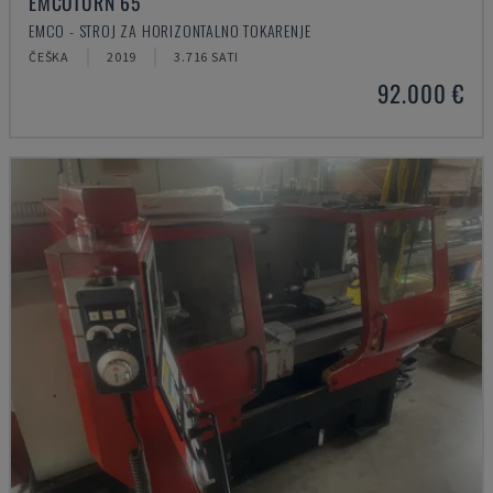
EMCOTURN 65
EMCO - STROJ ZA HORIZONTALNO TOKARENJE
ČEŠKA
2019
3.716 SATI
92.000 €