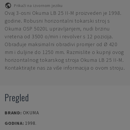
Prikaži na izvornom jeziku
Ovaj 3-osni Okuma LB 25 II-M proizveden je 1998.
godine. Robusni horizontalni tokarski stroj s
Okuma OSP 5020L upravljanjem, nudi brzinu
vretena od 3500 o/min i revolver s 12 pozicija.
Obrađuje maksimalni obradivi promjer od Ø 420
mm i duljine do 1250 mm. Razmislite o kupnji ovog
horizontalnog tokarskog stroja Okuma LB 25 II-M.
Kontaktirajte nas za više informacija o ovom stroju.
Pregled
BRAND
:
OKUMA
GODINA
:
1998.