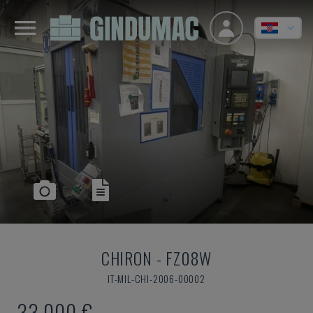
CHIRON
-
FZ08W
IT-MIL-CHI-2006-00002
33.000 €