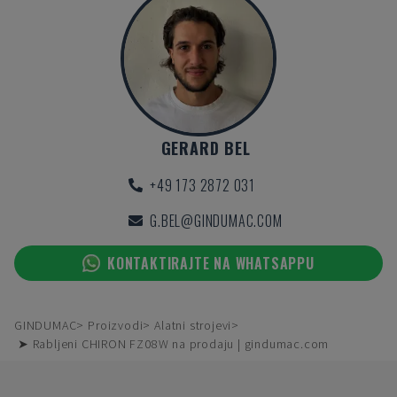
GERARD BEL
+49 173 2872 031
G.BEL@GINDUMAC.COM
KONTAKTIRAJTE NA WHATSAPPU
GINDUMAC
Proizvodi
Alatni strojevi
➤ Rabljeni CHIRON FZ08W na prodaju | gindumac.com