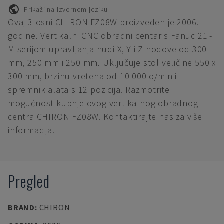
Prikaži na izvornom jeziku
Ovaj 3-osni CHIRON FZ08W proizveden je 2006.
godine. Vertikalni CNC obradni centar s Fanuc 21i-
M serijom upravljanja nudi X, Y i Z hodove od 300
mm, 250 mm i 250 mm. Uključuje stol veličine 550 x
300 mm, brzinu vretena od 10 000 o/min i
spremnik alata s 12 pozicija. Razmotrite
mogućnost kupnje ovog vertikalnog obradnog
centra CHIRON FZ08W. Kontaktirajte nas za više
informacija.
Pregled
BRAND
:
CHIRON