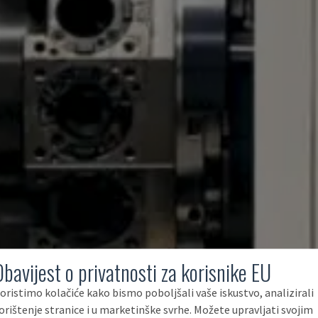
Obavijest o privatnosti za korisnike EU
oristimo kolačiće kako bismo poboljšali vaše iskustvo, analizirali
orištenje stranice i u marketinške svrhe. Možete upravljati svojim