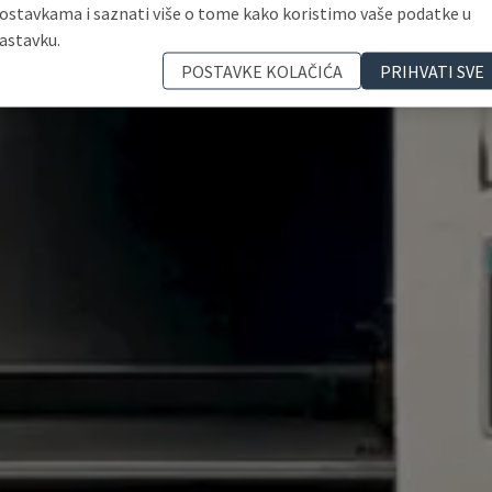
ostavkama i saznati više o tome kako koristimo vaše podatke u
astavku.
POSTAVKE KOLAČIĆA
PRIHVATI SVE