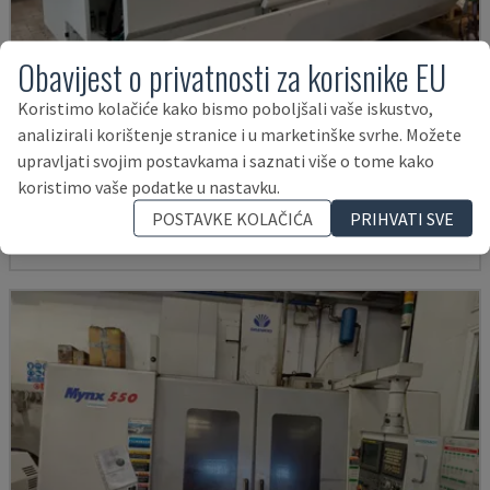
Obavijest o privatnosti za korisnike EU
Koristimo kolačiće kako bismo poboljšali vaše iskustvo,
U5-1530
analizirali korištenje stranice i u marketinške svrhe. Možete
upravljati svojim postavkama i saznati više o tome kako
SPINNER - VERTIKALNI OBRADNI CENTAR
koristimo vaše podatke u nastavku.
NJEMAČKA
2021
6.000 SATI
POSTAVKE KOLAČIĆA
PRIHVATI SVE
145.000 €