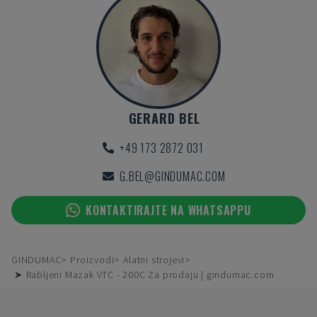
GERARD BEL
+49 173 2872 031
G.BEL@GINDUMAC.COM
KONTAKTIRAJTE NA WHATSAPPU
GINDUMAC
Proizvodi
Alatni strojevi
➤ Rabljeni Mazak VTC - 200C Za prodaju | gindumac.com