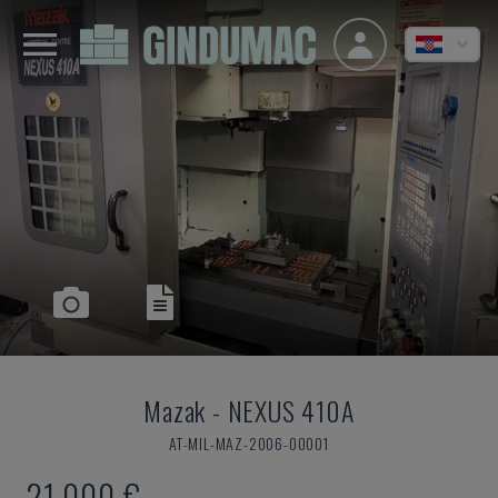
Mazak
-
NEXUS 410A
AT-MIL-MAZ-2006-00001
21.000 €