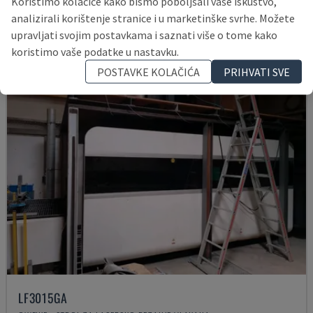
Koristimo kolačiće kako bismo poboljšali vaše iskustvo,
84.000 €
analizirali korištenje stranice i u marketinške svrhe. Možete
upravljati svojim postavkama i saznati više o tome kako
koristimo vaše podatke u nastavku.
POSTAVKE KOLAČIĆA
PRIHVATI SVE
LF3015GA