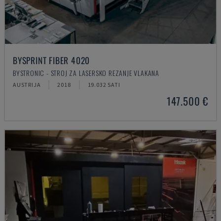
BYSPRINT FIBER 4020
BYSTRONIC - STROJ ZA LASERSKO REZANJE VLAKANA
AUSTRIJA
2018
19.032 SATI
147.500 €