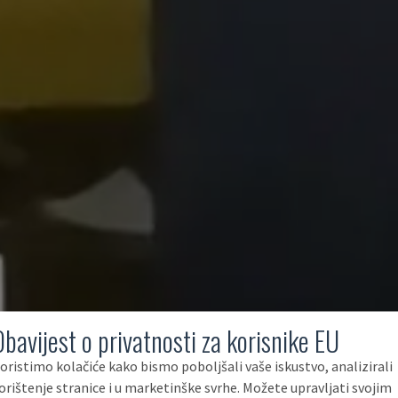
Obavijest o privatnosti za korisnike EU
oristimo kolačiće kako bismo poboljšali vaše iskustvo, analizirali
orištenje stranice i u marketinške svrhe. Možete upravljati svojim