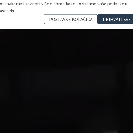
ostavkama i saznati više o tome kako koristimo vaše podatke u
astavku.
POSTAVKE KOLAČIĆA
PRIHVATI SVE