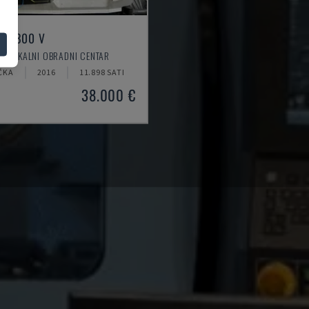
LL 800 V
VERTIKALNI OBRADNI CENTAR
ČKA
2016
11.898 SATI
38.000 €