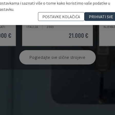
ostavkama i saznati više o tome kako koristimo vaše podatke u
astavku.
MYNX 550
ECOMI
POSTAVKE KOLAČIĆA
PRIHVATI SVE
ENTAR
DAEWOO - VERTIKALNI OBRADNI CENTAR
DMG - 
SATI
ITALIJA
2003
NJEMA
000 €
21.000 €
Pogledajte sve slične strojeve