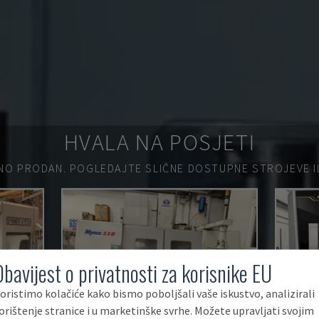
HVALA NA POSJETI
NO PRODAN.
POGLEDAJTE SLIČNE DOSTUPNE STROJEVE ILI
Obavijest o privatnosti za korisnike EU
oristimo kolačiće kako bismo poboljšali vaše iskustvo, analizirali
orištenje stranice i u marketinške svrhe. Možete upravljati svojim