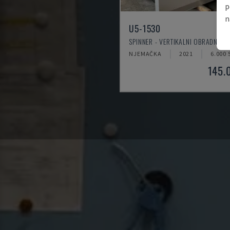
p
n
U5-1530
SPINNER - VERTIKALNI OBRADNI C
NJEMAČKA
2021
6.000 
145.