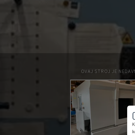
OVAJ STROJ JE NEDAV
K
k