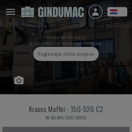
HVALA NA POSJETI
OVAJ STROJ JE NEDAVNO PRODAN.
Pogledajte slične strojeve
Krauss Maffei
-
150-520 C2
DE-INJ-KRA-2002-00010