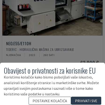
NEO.E55/E110H
TEDERIC - HIDRAULIČNA MAŠINA ZA UBRIZGAVANJE
NJEMAČKA
2023
260 SATI
62.000 €
Obavijest o privatnosti za korisnike EU
Koristimo kolačiće kako bismo poboljšali vaše iskustvo,
analizirali korištenje stranice i u marketinške svrhe. Možete
upravljati svojim postavkama i saznati više o tome kako
koristimo vaše podatke u nastavku.
POSTAVKE KOLAČIĆA
PRIHVATI SVE